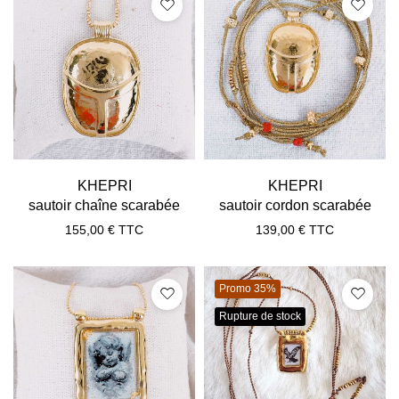
KHEPRI
KHEPRI
sautoir chaîne scarabée
sautoir cordon scarabée
155,00
€
TTC
139,00
€
TTC
Promo 35%
Rupture de stock