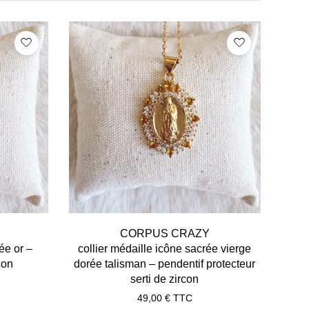
CORPUS CRAZY
ée or –
collier médaille icône sacrée vierge
con
dorée talisman – pendentif protecteur
serti de zircon
49,00
€
TTC