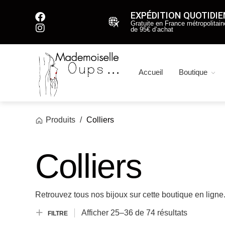
EXPÉDITION QUOTIDI
Gratuite en France métropolitaine
de 95€ d’achat
Accueil
Boutique
Produits
/
Colliers
Colliers
Retrouvez tous nos bijoux sur cette boutique en ligne
Afficher
25–
36
de 74
résultats
FILTRE