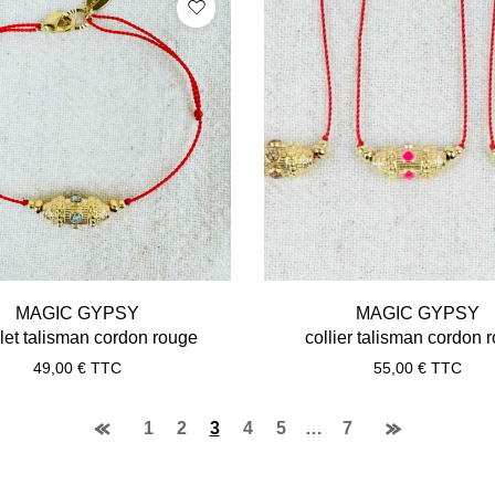
MAGIC GYPSY
MAGIC GYPSY
let talisman cordon rouge
collier talisman cordon 
49,00
€
TTC
55,00
€
TTC
1
2
3
4
5
…
7