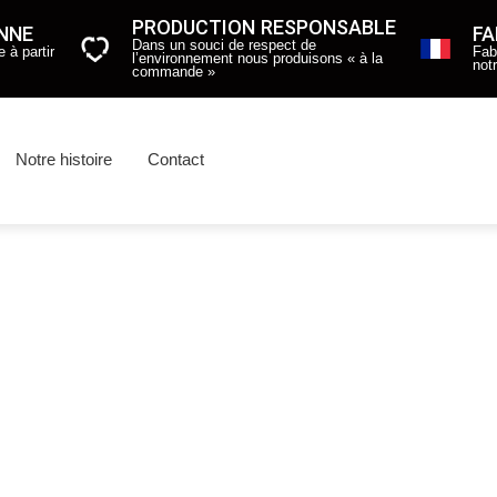
PRODUCTION RESPONSABLE
ENNE
FA
Dans un souci de respect de
 à partir
Fab
l’environnement nous produisons « à la
not
commande »
Notre histoire
Contact
.