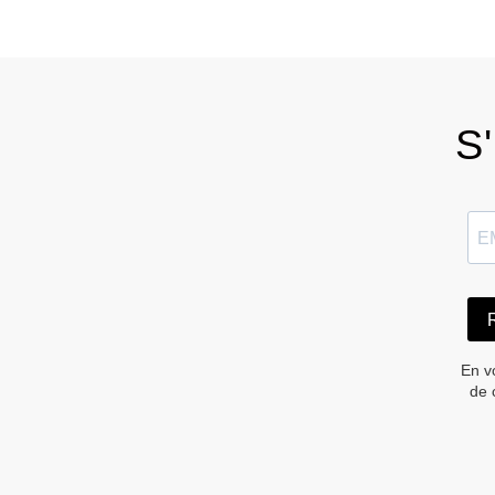
S'
En v
de 