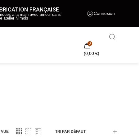
BRICATION FRANÇAISE
Connexion
riqués à la main avec amour dans
re atelier Nîmois
0
(
0,00
€
)
VUE
TRI PAR DÉFAUT