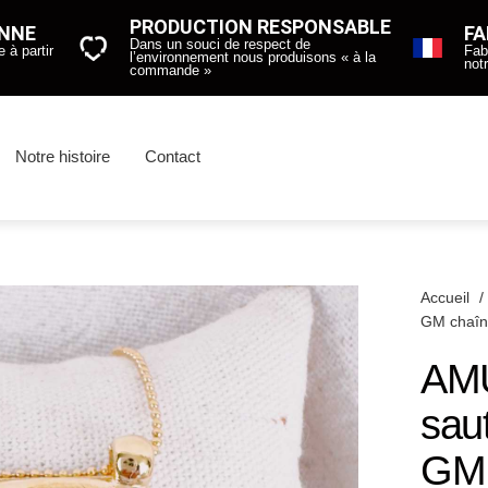
PRODUCTION RESPONSABLE
ENNE
FA
Dans un souci de respect de
 à partir
Fab
l’environnement nous produisons « à la
not
commande »
Notre histoire
Contact
Accueil
/
GM chaî
AM
saut
GM 