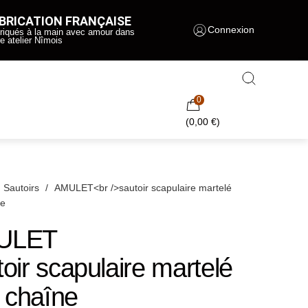
BRICATION FRANÇAISE
Connexion
riqués à la main avec amour dans
re atelier Nîmois
0
(
0,00
€
)
Sautoirs
/
AMULET<br />sautoir scapulaire martelé
ne
ULET
oir scapulaire martelé
chaîne