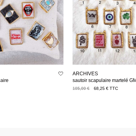
ARCHIVES
aire
sautoir scapulaire martelé G
105,00
€
68,25
€
TTC