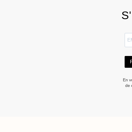
S'
En v
de 