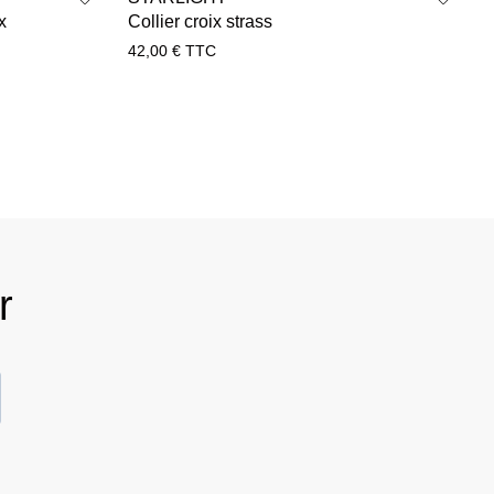
x
Collier croix strass
c
42,00
€
TTC
r