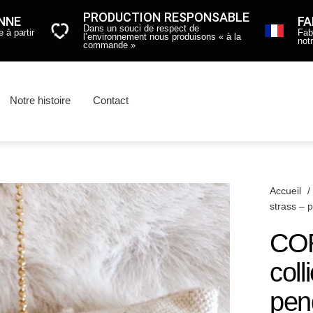
PRODUCTION RESPONSABLE
ENNE
FA
Dans un souci de respect de
 à partir
Fab
l’environnement nous produisons « à la
not
commande »
Notre histoire
Contact
Accueil
/
strass – 
CO
coll
pen