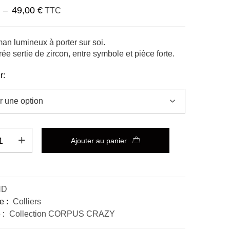
49,00
€
–
TTC
man lumineux à porter sur soi.
ée sertie de zircon, entre symbole et pièce forte.
r:
Ajouter au panier
ve:
ND
e :
Colliers
 :
Collection CORPUS CRAZY