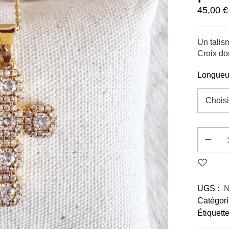
45,00
€
Un talis
Croix dor
Longueu
Alternati
UGS :
Catégori
Étiquette