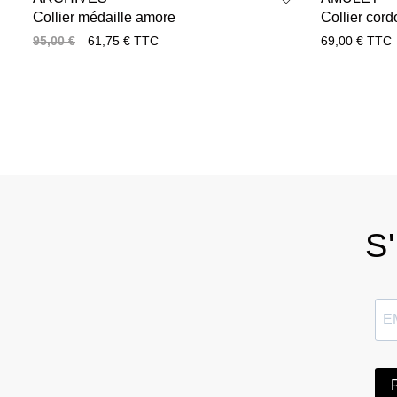
Collier médaille amore
Collier cor
95,00
€
61,75
€
TTC
69,00
€
TTC
S'