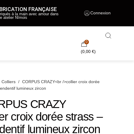
BRICATION FRANÇAISE
Connexion
riqués à la main avec amour dans
re atelier Nîmois
0
(
0,00
€
)
Colliers
/
CORPUS CRAZY<br />collier croix dorée
pendentif lumineux zircon
RPUS CRAZY
ier croix dorée strass –
dentif lumineux zircon