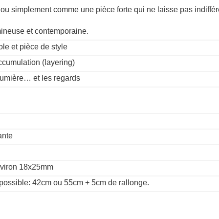
u simplement comme une pièce forte qui ne laisse pas indiffér
umineuse et contemporaine.
ole et pièce de style
ccumulation (layering)
 lumière… et les regards
ante
environ 18x25mm
possible: 42cm ou 55cm + 5cm de rallonge.